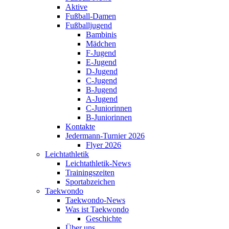
Aktive
Fußball-Damen
Fußballjugend
Bambinis
Mädchen
F-Jugend
E-Jugend
D-Jugend
C-Jugend
B-Jugend
A-Jugend
C-Juniorinnen
B-Juniorinnen
Kontakte
Jedermann-Turnier 2026
Flyer 2026
Leichtathletik
Leichtathletik-News
Trainingszeiten
Sportabzeichen
Taekwondo
Taekwondo-News
Was ist Taekwondo
Geschichte
Über uns