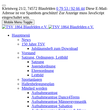
Kleistweg 21/2, 74572 Blaufelden
0 79 53 / 92 66 44
Diese E-Mail-
Adresse ist vor Spambots geschützt! Zur Anzeige muss JavaScript
eingeschaltet sein.
Mobile Menu Toggle
Hauptmenü
News
150 Jahre TSV
Jubiläumsheft zum Download
Vorstand
Satzung, Ordnungen, Leitbild
Satzung
Jugendordnung
Ehrenordnung
Leitbild
Sportanlagen
Hallenbelegungsplan
Mitglied werden
Aufnahmeantrag
Aufnahmeantrag Dance4Teens
Aufnahmeantrag Männergymnastik
Aufnahmeantrag Salsation