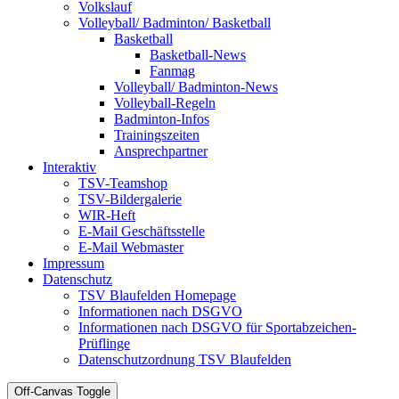
Volkslauf
Volleyball/ Badminton/ Basketball
Basketball
Basketball-News
Fanmag
Volleyball/ Badminton-News
Volleyball-Regeln
Badminton-Infos
Trainingszeiten
Ansprechpartner
Interaktiv
TSV-Teamshop
TSV-Bildergalerie
WIR-Heft
E-Mail Geschäftsstelle
E-Mail Webmaster
Impressum
Datenschutz
TSV Blaufelden Homepage
Informationen nach DSGVO
Informationen nach DSGVO für Sportabzeichen-
Prüflinge
Datenschutzordnung TSV Blaufelden
Off-Canvas Toggle