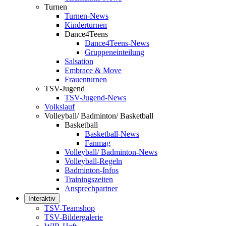
Turnen
Turnen-News
Kinderturnen
Dance4Teens
Dance4Teens-News
Gruppeneinteilung
Salsation
Embrace & Move
Frauenturnen
TSV-Jugend
TSV-Jugend-News
Volkslauf
Volleyball/ Badminton/ Basketball
Basketball
Basketball-News
Fanmag
Volleyball/ Badminton-News
Volleyball-Regeln
Badminton-Infos
Trainingszeiten
Ansprechpartner
Interaktiv
TSV-Teamshop
TSV-Bildergalerie