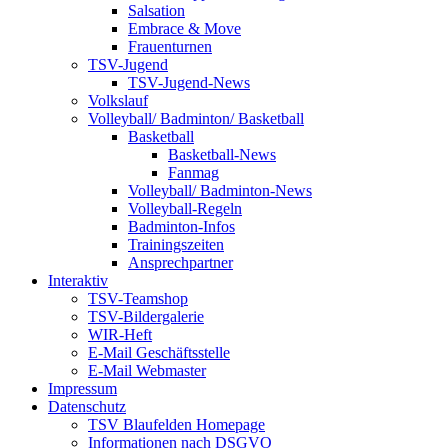
Salsation
Embrace & Move
Frauenturnen
TSV-Jugend
TSV-Jugend-News
Volkslauf
Volleyball/ Badminton/ Basketball
Basketball
Basketball-News
Fanmag
Volleyball/ Badminton-News
Volleyball-Regeln
Badminton-Infos
Trainingszeiten
Ansprechpartner
Interaktiv
TSV-Teamshop
TSV-Bildergalerie
WIR-Heft
E-Mail Geschäftsstelle
E-Mail Webmaster
Impressum
Datenschutz
TSV Blaufelden Homepage
Informationen nach DSGVO