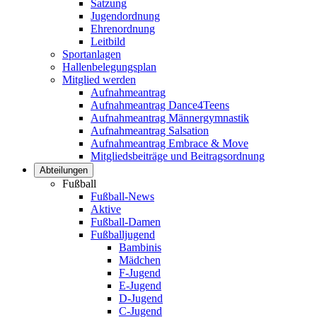
Satzung
Jugendordnung
Ehrenordnung
Leitbild
Sportanlagen
Hallenbelegungsplan
Mitglied werden
Aufnahmeantrag
Aufnahmeantrag Dance4Teens
Aufnahmeantrag Männergymnastik
Aufnahmeantrag Salsation
Aufnahmeantrag Embrace & Move
Mitgliedsbeiträge und Beitragsordnung
Abteilungen
Fußball
Fußball-News
Aktive
Fußball-Damen
Fußballjugend
Bambinis
Mädchen
F-Jugend
E-Jugend
D-Jugend
C-Jugend