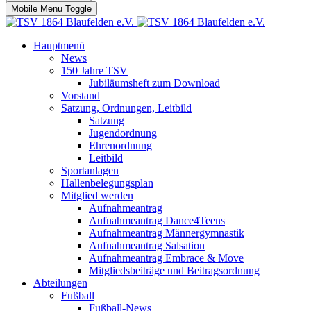
Mobile Menu Toggle
Hauptmenü
News
150 Jahre TSV
Jubiläumsheft zum Download
Vorstand
Satzung, Ordnungen, Leitbild
Satzung
Jugendordnung
Ehrenordnung
Leitbild
Sportanlagen
Hallenbelegungsplan
Mitglied werden
Aufnahmeantrag
Aufnahmeantrag Dance4Teens
Aufnahmeantrag Männergymnastik
Aufnahmeantrag Salsation
Aufnahmeantrag Embrace & Move
Mitgliedsbeiträge und Beitragsordnung
Abteilungen
Fußball
Fußball-News