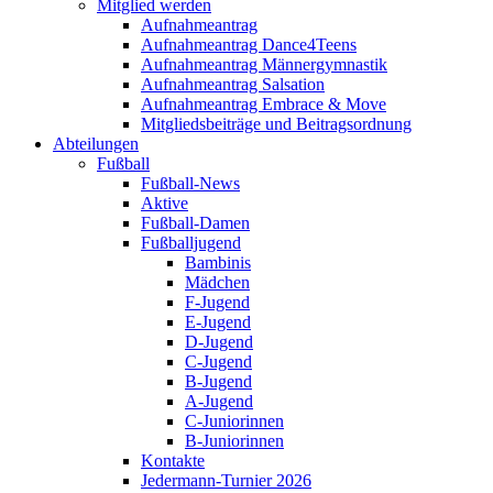
Mitglied werden
Aufnahmeantrag
Aufnahmeantrag Dance4Teens
Aufnahmeantrag Männergymnastik
Aufnahmeantrag Salsation
Aufnahmeantrag Embrace & Move
Mitgliedsbeiträge und Beitragsordnung
Abteilungen
Fußball
Fußball-News
Aktive
Fußball-Damen
Fußballjugend
Bambinis
Mädchen
F-Jugend
E-Jugend
D-Jugend
C-Jugend
B-Jugend
A-Jugend
C-Juniorinnen
B-Juniorinnen
Kontakte
Jedermann-Turnier 2026