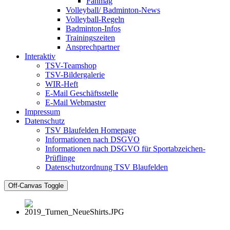
Fanmag
Volleyball/ Badminton-News
Volleyball-Regeln
Badminton-Infos
Trainingszeiten
Ansprechpartner
Interaktiv
TSV-Teamshop
TSV-Bildergalerie
WIR-Heft
E-Mail Geschäftsstelle
E-Mail Webmaster
Impressum
Datenschutz
TSV Blaufelden Homepage
Informationen nach DSGVO
Informationen nach DSGVO für Sportabzeichen-
Prüflinge
Datenschutzordnung TSV Blaufelden
Off-Canvas Toggle