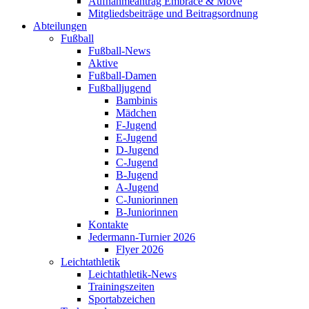
Aufnahmeantrag Embrace & Move
Mitgliedsbeiträge und Beitragsordnung
Abteilungen
Fußball
Fußball-News
Aktive
Fußball-Damen
Fußballjugend
Bambinis
Mädchen
F-Jugend
E-Jugend
D-Jugend
C-Jugend
B-Jugend
A-Jugend
C-Juniorinnen
B-Juniorinnen
Kontakte
Jedermann-Turnier 2026
Flyer 2026
Leichtathletik
Leichtathletik-News
Trainingszeiten
Sportabzeichen