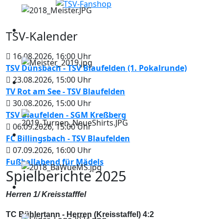
TSV-Kalender
16.08.2026
,
16:00
Uhr
TSV Dünsbach - TSV Blaufelden (1. Pokalrunde)
23.08.2026
,
15:00
Uhr
TV Rot am See - TSV Blaufelden
30.08.2026
,
15:00
Uhr
TSV Blaufelden - SGM Kreßberg
06.09.2026
,
15:00
Uhr
FC Billingsbach - TSV Blaufelden
07.09.2026
,
16:00
Uhr
Fußballabend für Mädels
Spielberichte 2025
Herren 1/ Kreisstafffel
TC Bühlertann - Herren (Kreisstaffel) 4:2