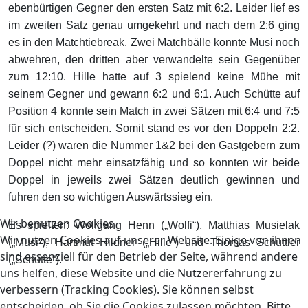
ebenbürtigen Gegner den ersten Satz mit 6:2. Leider lief es
im zweiten Satz genau umgekehrt und nach dem 2:6 ging
es in den Matchtiebreak. Zwei Matchbälle konnte Musi noch
abwehren, den dritten aber verwandelte sein Gegenüber
zum 12:10. Hille hatte auf 3 spielend keine Mühe mit
seinem Gegner und gewann 6:2 und 6:1. Auch Schütte auf
Position 4 konnte sein Match in zwei Sätzen mit 6:4 und 7:5
für sich entscheiden. Somit stand es vor den Doppeln 2:2.
Leider (?) waren die Nummer 1&2 bei den Gastgebern zum
Doppel nicht mehr einsatzfähig und so konnten wir beide
Doppel in jeweils zwei Sätzen deutlich gewinnen und
fuhren den so wichtigen Auswärtssieg ein.
Wir benutzen Cookies
Es spielten: Wolfgang Henn („Wolfi“), Matthias Musielak
Wir nutzen Cookies auf unserer Website. Einige von ihnen
(„Musi“), Hartmut Hildner („Hille“) und Thomas Schüttler
sind essenziell für den Betrieb der Seite, während andere
(„Schütte“).
uns helfen, diese Website und die Nutzererfahrung zu
verbessern (Tracking Cookies). Sie können selbst
entscheiden, ob Sie die Cookies zulassen möchten. Bitte