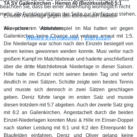
TA SV Gailenkirchen - Herren 40 (Bezirksstaffel) 5:1
beachten Sie, dass bei einer Ablehnung womöglich nicht
mehr alle Funktionalitäten der Seite zur Verfügung stehen.
Erneute Niederlage gegen den kommenden Meister
Akzeptieren
Ablehnen
Wie schon im Vorrundenspiel im Mai hatten wir gegen
Gailenkirchen keine Chance und verloren erneut mit 1:5.
Weitere Informationen
|
Impressum
Die Niederlage war schon nach den Einzeln besiegelt von
denen keines gewonnen werden konnte. Musi verlor nach
großem Kampf im Matchtiebreak und haderte anschließend
über die dritte Matchtiebreak Niederlage in dieser Saison.
Hille hatte im Einzel nicht seinen besten Tag und verlor
deutlich in zwei Sätzen. Schütte zeigte sein bestes Tennis
und musste sich dennoch in zwei Sätzen geschlagen
geben. Deniz führte lange im ersten Satz und musste
diesen trotzdem mit 5:7 abgeben. Auch der zweite Satz ging
mit 6:2 an Gailenkirchen. Angestachelt durch die beiden
Einzel-Niederlagen konnten Musi & Hille im Einser-Doppel
nach starker Leistung mit 6:1 und 6:2 den Ehrenpunkt für
Blaufelden einfahren. Deniz und Oliver gelang keine