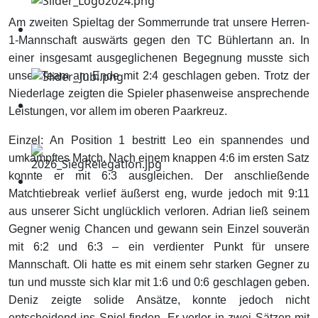
Am zweiten Spieltag der Sommerrunde trat unsere Herren-
1-Mannschaft auswärts gegen den TC Bühlertann an. In
einer insgesamt ausgeglichenen Begegnung musste sich
unser Team am Ende mit 2:4 geschlagen geben. Trotz der
Niederlage zeigten die Spieler phasenweise ansprechende
Leistungen, vor allem im oberen Paarkreuz.
Einzel: An Position 1 bestritt Leo ein spannendes und
umkämpftes Match. Nach einem knappen 4:6 im ersten Satz
konnte er mit 6:3 ausgleichen. Der anschließende
Matchtiebreak verlief äußerst eng, wurde jedoch mit 9:11
aus unserer Sicht unglücklich verloren. Adrian ließ seinem
Gegner wenig Chancen und gewann sein Einzel souverän
mit 6:2 und 6:3 – ein verdienter Punkt für unsere
Mannschaft. Oli hatte es mit einem sehr starken Gegner zu
tun und musste sich klar mit 1:6 und 0:6 geschlagen geben.
Deniz zeigte solide Ansätze, konnte jedoch nicht
entscheidend ins Spiel finden. Er verlor in zwei Sätzen mit