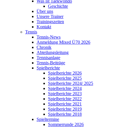
Was ist Taekwondo
Geschichte
Über uns
Unsere Trainer
Trainingszeiten
Kontakt
Tennis
Tennis-News
Anmeldung Mixed Ü70 2026
Chronik
Abteilungsleitung
Tennisanlage
Tennis-Beiträge
Spielberichte
Spielberichte 2026
Spielberichte 2025
Spielberichte 2024/ 2025
Spielberichte 2024
Spielberichte 2023
Spielberichte 2022
Spielberichte 2021
Spielberichte 2019
Spielberichte 2018
Spieltermine
Sommerrunde 2026