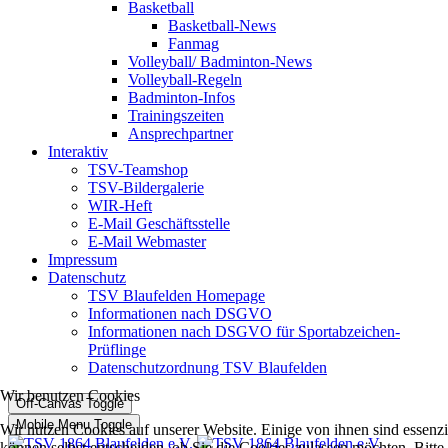
Basketball
Basketball-News
Fanmag
Volleyball/ Badminton-News
Volleyball-Regeln
Badminton-Infos
Trainingszeiten
Ansprechpartner
Interaktiv
TSV-Teamshop
TSV-Bildergalerie
WIR-Heft
E-Mail Geschäftsstelle
E-Mail Webmaster
Impressum
Datenschutz
TSV Blaufelden Homepage
Informationen nach DSGVO
Informationen nach DSGVO für Sportabzeichen-
Prüflinge
Datenschutzordnung TSV Blaufelden
Wir benutzen Cookies
Off-Canvas Toggle
Mobile Menu Toggle
Wir nutzen Cookies auf unserer Website. Einige von ihnen sind essenzi
können selbst entscheiden, ob Sie die Cookies zulassen möchten. Bitte