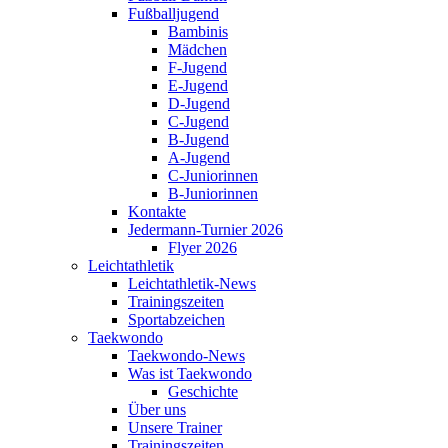
Fußballjugend
Bambinis
Mädchen
F-Jugend
E-Jugend
D-Jugend
C-Jugend
B-Jugend
A-Jugend
C-Juniorinnen
B-Juniorinnen
Kontakte
Jedermann-Turnier 2026
Flyer 2026
Leichtathletik
Leichtathletik-News
Trainingszeiten
Sportabzeichen
Taekwondo
Taekwondo-News
Was ist Taekwondo
Geschichte
Über uns
Unsere Trainer
Trainingszeiten