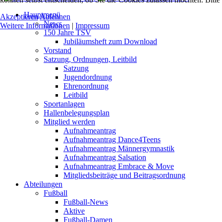
Hauptmenü
Akzeptieren
Ablehnen
News
Weitere Informationen
|
Impressum
150 Jahre TSV
Jubiläumsheft zum Download
Vorstand
Satzung, Ordnungen, Leitbild
Satzung
Jugendordnung
Ehrenordnung
Leitbild
Sportanlagen
Hallenbelegungsplan
Mitglied werden
Aufnahmeantrag
Aufnahmeantrag Dance4Teens
Aufnahmeantrag Männergymnastik
Aufnahmeantrag Salsation
Aufnahmeantrag Embrace & Move
Mitgliedsbeiträge und Beitragsordnung
Abteilungen
Fußball
Fußball-News
Aktive
Fußball-Damen