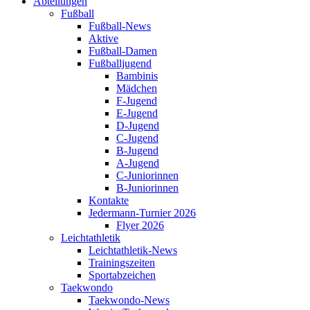
Abteilungen
Fußball
Fußball-News
Aktive
Fußball-Damen
Fußballjugend
Bambinis
Mädchen
F-Jugend
E-Jugend
D-Jugend
C-Jugend
B-Jugend
A-Jugend
C-Juniorinnen
B-Juniorinnen
Kontakte
Jedermann-Turnier 2026
Flyer 2026
Leichtathletik
Leichtathletik-News
Trainingszeiten
Sportabzeichen
Taekwondo
Taekwondo-News