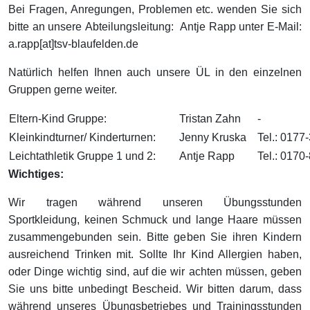
Bei Fragen, Anregungen, Problemen etc. wenden Sie sich
bitte an unsere
Abteilungsleitung: Antje Rapp unter E-Mail:
a.rapp[at]tsv-blaufelden.de
Natürlich helfen Ihnen auch unsere ÜL in den einzelnen
Gruppen gerne weiter.
Eltern-Kind Gruppe:
Tristan Zahn
-
Kleinkindturner/ Kinderturnen:
Jenny Kruska
Tel.: 017
Leichtathletik Gruppe 1 und 2:
Antje Rapp
Tel.: 0170
Wichtiges:
Wir tragen während unseren Übungsstunden
Sportkleidung, keinen Schmuck und lange Haare müssen
zusammengebunden sein. Bitte geben Sie ihren Kindern
ausreichend Trinken mit. Sollte Ihr Kind Allergien haben,
oder Dinge wichtig sind, auf die wir achten müssen, geben
Sie uns bitte unbedingt Bescheid. Wir bitten darum, dass
während unseres Übungsbetriebes und Trainingsstunden