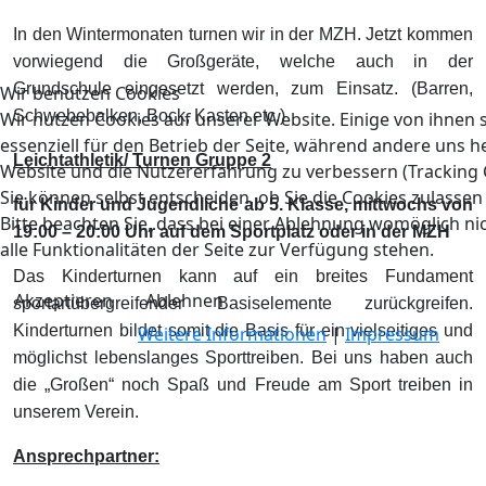
In den Wintermonaten turnen wir in der MZH. Jetzt kommen
vorwiegend die Großgeräte, welche auch in der
Grundschule eingesetzt werden, zum Einsatz. (Barren,
Wir benutzen Cookies
Schwebebalken, Bock, Kasten etc.)
Wir nutzen Cookies auf unserer Website. Einige von ihnen 
essenziell für den Betrieb der Seite, während andere uns he
Leichtathletik/ Turnen Gruppe 2
Website und die Nutzererfahrung zu verbessern (Tracking 
Sie können selbst entscheiden, ob Sie die Cookies zulasse
für Kinder und Jugendliche ab 5. Klasse, mittwochs von
Bitte beachten Sie, dass bei einer Ablehnung womöglich n
19:00 – 20:00 Uhr auf dem Sportplatz oder in der MZH
alle Funktionalitäten der Seite zur Verfügung stehen.
Das Kinderturnen kann auf ein breites Fundament
Akzeptieren
Ablehnen
sportartübergreifender Basiselemente zurückgreifen.
Kinderturnen bildet somit die Basis für ein vielseitiges und
Weitere Informationen
|
Impressum
möglichst lebenslanges Sporttreiben. Bei uns haben auch
die „Großen“ noch Spaß und Freude am Sport treiben in
unserem Verein.
Ansprechpartner: