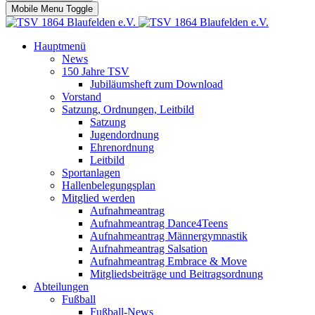
Mobile Menu Toggle
Hauptmenü
News
150 Jahre TSV
Jubiläumsheft zum Download
Vorstand
Satzung, Ordnungen, Leitbild
Satzung
Jugendordnung
Ehrenordnung
Leitbild
Sportanlagen
Hallenbelegungsplan
Mitglied werden
Aufnahmeantrag
Aufnahmeantrag Dance4Teens
Aufnahmeantrag Männergymnastik
Aufnahmeantrag Salsation
Aufnahmeantrag Embrace & Move
Mitgliedsbeiträge und Beitragsordnung
Abteilungen
Fußball
Fußball-News