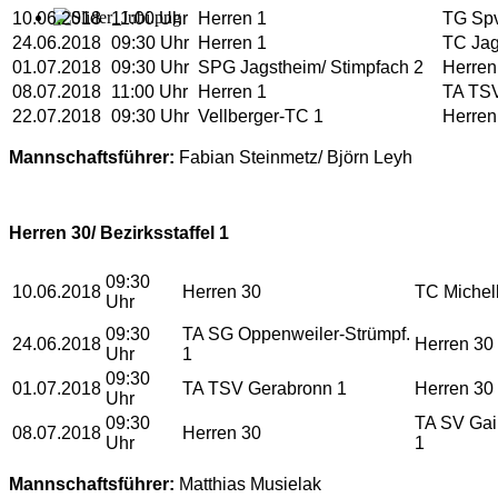
10.06.2018
11:00 Uhr
Herren 1
TG Spv
24.06.2018
09:30 Uhr
Herren 1
TC Jag
01.07.2018
09:30 Uhr
SPG Jagstheim/ Stimpfach 2
Herren
08.07.2018
11:00 Uhr
Herren 1
TA TSV
22.07.2018
09:30 Uhr
Vellberger-TC 1
Herren
Mannschaftsführer:
Fabian Steinmetz/ Björn Leyh
Herren 30/ Bezirksstaffel 1
09:30
10.06.2018
Herren 30
TC Michel
Uhr
09:30
TA SG Oppenweiler-Strümpf.
24.06.2018
Herren 30
Uhr
1
09:30
01.07.2018
TA TSV Gerabronn 1
Herren 30
Uhr
09:30
TA SV Gai
08.07.2018
Herren 30
Uhr
1
Mannschaftsführer:
Matthias Musielak