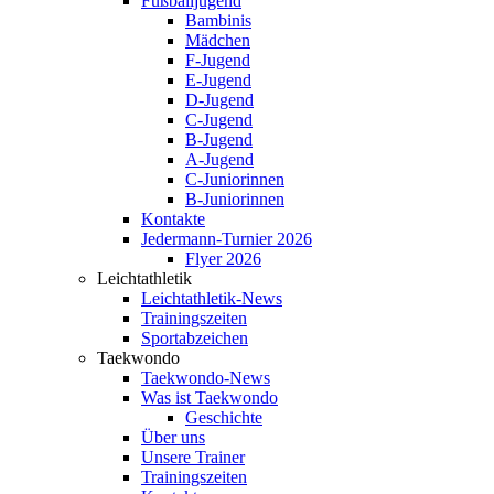
Fußballjugend
Bambinis
Mädchen
F-Jugend
E-Jugend
D-Jugend
C-Jugend
B-Jugend
A-Jugend
C-Juniorinnen
B-Juniorinnen
Kontakte
Jedermann-Turnier 2026
Flyer 2026
Leichtathletik
Leichtathletik-News
Trainingszeiten
Sportabzeichen
Taekwondo
Taekwondo-News
Was ist Taekwondo
Geschichte
Über uns
Unsere Trainer
Trainingszeiten