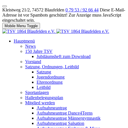
Kleistweg 21/2, 74572 Blaufelden
0 79 53 / 92 66 44
Diese E-Mail-
Adresse ist vor Spambots geschützt! Zur Anzeige muss JavaScript
eingeschaltet sein.
Mobile Menu Toggle
Hauptmenü
News
150 Jahre TSV
Jubiläumsheft zum Download
Vorstand
Satzung, Ordnungen, Leitbild
Satzung
Jugendordnung
Ehrenordnung
Leitbild
Sportanlagen
Hallenbelegungsplan
Mitglied werden
Aufnahmeantrag
Aufnahmeantrag Dance4Teens
Aufnahmeantrag Männergymnastik
Aufnahmeantrag Salsation