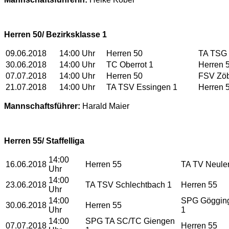
Herren 50/ Bezirksklasse 1
09.06.2018
14:00 Uhr
Herren 50
TA TSG 
30.06.2018
14:00 Uhr
TC Oberrot 1
Herren 
07.07.2018
14:00 Uhr
Herren 50
FSV Zöb
21.07.2018
14:00 Uhr
TA TSV Essingen 1
Herren 
Mannschaftsführer:
Harald Maier
Herren 55/ Staffelliga
14:00
16.06.2018
Herren 55
TA TV Neuler
Uhr
14:00
23.06.2018
TA TSV Schlechtbach 1
Herren 55
Uhr
14:00
SPG Gögging
30.06.2018
Herren 55
Uhr
1
14:00
SPG TA SC/TC Giengen
07.07.2018
Herren 55