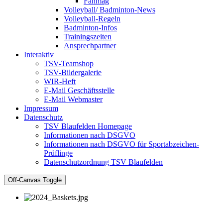
Fanmag
Volleyball/ Badminton-News
Volleyball-Regeln
Badminton-Infos
Trainingszeiten
Ansprechpartner
Interaktiv
TSV-Teamshop
TSV-Bildergalerie
WIR-Heft
E-Mail Geschäftsstelle
E-Mail Webmaster
Impressum
Datenschutz
TSV Blaufelden Homepage
Informationen nach DSGVO
Informationen nach DSGVO für Sportabzeichen-
Prüflinge
Datenschutzordnung TSV Blaufelden
Off-Canvas Toggle