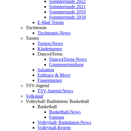
Sommerrunde 2022
Sommerrunde 2021
Sommerrunde 2019
Sommerrunde 2018
E-Mail Tennis
Tischtennis
Tischtennis-News
Turnen
Turnen-News
Kinderturnen
Dance4Teens
Dance4Teens-News
Gruppeneinteilung
Salsation
Embrace & Move
Frauenturnen
TSV-Jugend
TSV-Jugend-News
Volkslauf
Volleyball/ Badminton/ Basketball
Basketball
Basketball-News
Fanmag
Volleyball/ Badminton-News
Volleyball-Regeln