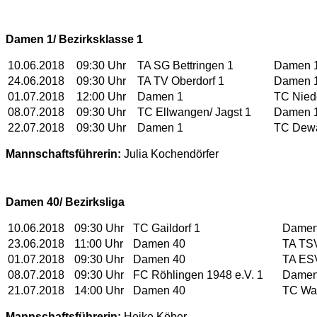
Damen 1/ Bezirksklasse 1
10.06.2018
09:30 Uhr
TA SG Bettringen 1
Damen 
24.06.2018
09:30 Uhr
TA TV Oberdorf 1
Damen 
01.07.2018
12:00 Uhr
Damen 1
TC Niede
08.07.2018
09:30 Uhr
TC Ellwangen/ Jagst 1
Damen 
22.07.2018
09:30 Uhr
Damen 1
TC Dew
Mannschaftsführerin:
Julia Kochendörfer
Damen 40/ Bezirksliga
10.06.2018
09:30 Uhr
TC Gaildorf 1
Damen
23.06.2018
11:00 Uhr
Damen 40
TA TS
01.07.2018
09:30 Uhr
Damen 40
TA ESV
08.07.2018
09:30 Uhr
FC Röhlingen 1948 e.V. 1
Damen
21.07.2018
14:00 Uhr
Damen 40
TC Wai
Mannschaftsführerin:
Heike Köber