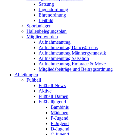
Satzung
Jugendordnung
Ehrenordnung
Leitbild
Sportanlagen
Hallenbelegungsplan
Mitglied werden
Aufnahmeantrag
Aufnahmeantrag Dance4Teens
Aufnahmeantrag Männergymnastik
Aufnahmeantrag Salsation
Aufnahmeantrag Embrace & Move
Mitgliedsbeiträge und Beitragsordnung
Abteilungen
Fußball
Fußball-News
Aktive
Fußball-Damen
Fußballjugend
Bambinis
Mädchen
F-Jugend
E-Jugend
D-Jugend
C-Jugend