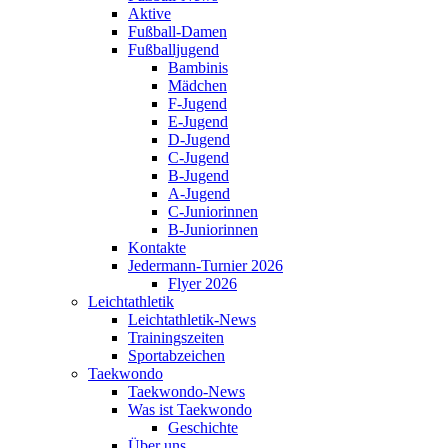
Aktive
Fußball-Damen
Fußballjugend
Bambinis
Mädchen
F-Jugend
E-Jugend
D-Jugend
C-Jugend
B-Jugend
A-Jugend
C-Juniorinnen
B-Juniorinnen
Kontakte
Jedermann-Turnier 2026
Flyer 2026
Leichtathletik
Leichtathletik-News
Trainingszeiten
Sportabzeichen
Taekwondo
Taekwondo-News
Was ist Taekwondo
Geschichte
Über uns