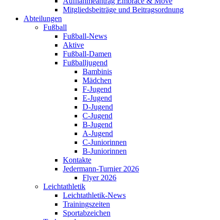
Aufnahmeantrag Embrace & Move
Mitgliedsbeiträge und Beitragsordnung
Abteilungen
Fußball
Fußball-News
Aktive
Fußball-Damen
Fußballjugend
Bambinis
Mädchen
F-Jugend
E-Jugend
D-Jugend
C-Jugend
B-Jugend
A-Jugend
C-Juniorinnen
B-Juniorinnen
Kontakte
Jedermann-Turnier 2026
Flyer 2026
Leichtathletik
Leichtathletik-News
Trainingszeiten
Sportabzeichen