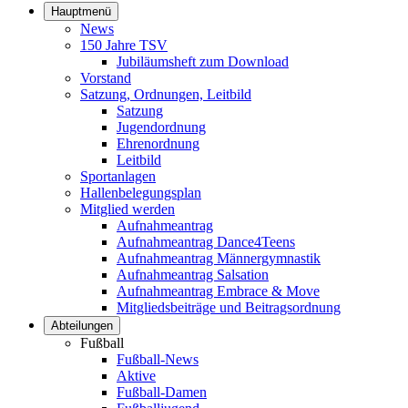
Hauptmenü
News
150 Jahre TSV
Jubiläumsheft zum Download
Vorstand
Satzung, Ordnungen, Leitbild
Satzung
Jugendordnung
Ehrenordnung
Leitbild
Sportanlagen
Hallenbelegungsplan
Mitglied werden
Aufnahmeantrag
Aufnahmeantrag Dance4Teens
Aufnahmeantrag Männergymnastik
Aufnahmeantrag Salsation
Aufnahmeantrag Embrace & Move
Mitgliedsbeiträge und Beitragsordnung
Abteilungen
Fußball
Fußball-News
Aktive
Fußball-Damen