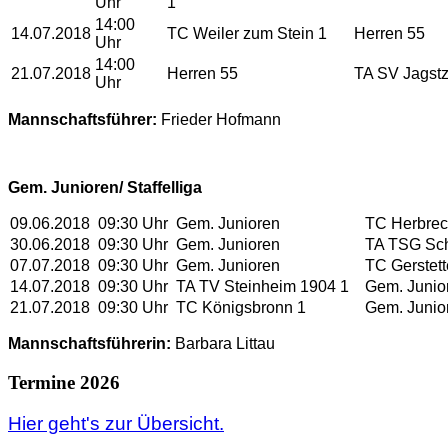
Uhr
1
14:00
14.07.2018
TC Weiler zum Stein 1
Herren 55
Uhr
14:00
21.07.2018
Herren 55
TA SV Jagstz
Uhr
Mannschaftsführer:
Frieder Hofmann
Gem. Junioren/ Staffelliga
09.06.2018
09:30 Uhr
Gem. Junioren
TC Herbrec
30.06.2018
09:30 Uhr
Gem. Junioren
TA TSG Sch
07.07.2018
09:30 Uhr
Gem. Junioren
TC Gerstett
14.07.2018
09:30 Uhr
TA TV Steinheim 1904 1
Gem. Junio
21.07.2018
09:30 Uhr
TC Königsbronn 1
Gem. Junio
Mannschaftsführerin:
Barbara Littau
Termine 2026
Hier geht's zur Übersicht.