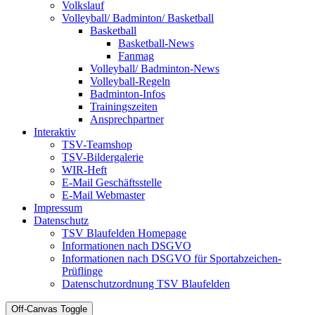
Volkslauf
Volleyball/ Badminton/ Basketball
Basketball
Basketball-News
Fanmag
Volleyball/ Badminton-News
Volleyball-Regeln
Badminton-Infos
Trainingszeiten
Ansprechpartner
Interaktiv
TSV-Teamshop
TSV-Bildergalerie
WIR-Heft
E-Mail Geschäftsstelle
E-Mail Webmaster
Impressum
Datenschutz
TSV Blaufelden Homepage
Informationen nach DSGVO
Informationen nach DSGVO für Sportabzeichen-
Prüflinge
Datenschutzordnung TSV Blaufelden
Off-Canvas Toggle