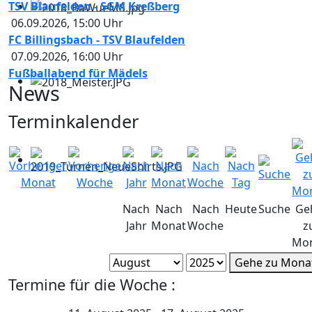
TSV Blaufelden - SGM Kreßberg
06.09.2026
,
15:00
Uhr
FC Billingsbach - TSV Blaufelden
07.09.2026
,
16:00
Uhr
Fußballabend für Mädels
News
Terminkalender
Nach
Nach
Nach
Heute
Suche
Ge
Jahr
Monat
Woche
z
Mo
Gehe zu Mona
Termine für die Woche :