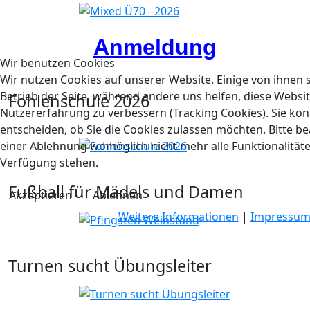
Anmeldung
Wir benutzen Cookies
Wir nutzen Cookies auf unserer Website. Einige von ihnen s
Betrieb der Seite, während andere uns helfen, diese Websi
Fohlenschule 2026
Nutzererfahrung zu verbessern (Tracking Cookies). Sie kön
entscheiden, ob Sie die Cookies zulassen möchten. Bitte be
einer Ablehnung womöglich nicht mehr alle Funktionalitäte
Verfügung stehen.
Fußball für Mädels und Damen
Akzeptieren
Ablehnen
Weitere Informationen
|
Impressu
Turnen sucht Übungsleiter