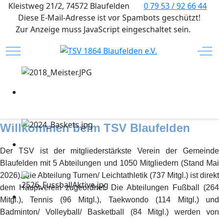
Kleistweg 21/2, 74572 Blaufelden
0 79 53 / 92 66 44
Diese E-Mail-Adresse ist vor Spambots geschützt!
Zur Anzeige muss JavaScript eingeschaltet sein.
Mobile Menu Toggle
Off
Willkommen beim TSV Blaufelden
Der TSV ist der mitgliederstärkste Verein der Gemeinde
Blaufelden mit 5 Abteilungen und 1050 Mitgliedern (Stand Mai
2026). Die Abteilung Turnen/ Leichtathletik (737 Mitgl.) ist direkt
dem Hauptverein zugeordnet. Die Abteilungen Fußball (264
Mitgl.), Tennis (96 Mitgl.), Taekwondo (114 Mitgl.) und
Badminton/ Volleyball/ Basketball (84 Mitgl.) werden von