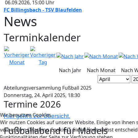
06.09.2026
,
15:00
Uhr
FC Billingsbach - TSV Blaufelden
News
Terminkalender
Nach Jahr
Nach Monat
Nach 
Abteilungsversammlung Fußball 2025
Donnerstag, 24. April 2025, 18:30
Termine 2026
Wir benutzen Cookies
Hier geht's zur Übersicht.
Wir nutzen Cookies auf unserer Website. Einige von ihnen s
Fußballabend für Mädels
verbessern (Tracking Cookies). Sie können selbst entscheid
Funktionalitäten der Seite zur Verfügung stehen.