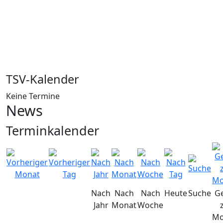
TSV-Kalender
Keine Termine
News
Terminkalender
Nach
Nach
Nach
Heute
Suche
G
Jahr
Monat
Woche
Mo