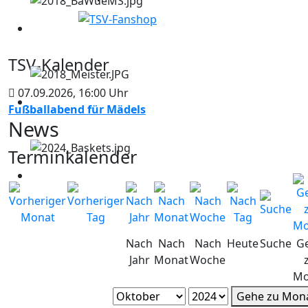
TSV-Kalender
07.09.2026
,
16:00
Uhr
Fußballabend für Mädels
News
Terminkalender
Nach
Nach
Nach
Heute
Suche
G
Jahr
Monat
Woche
Mo
Gehe zu Mon