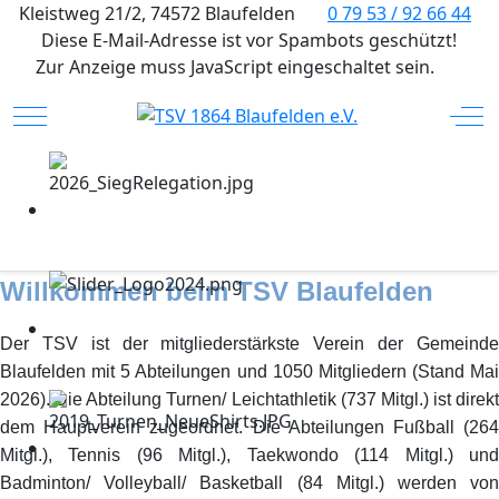
Kleistweg 21/2, 74572 Blaufelden
0 79 53 / 92 66 44
Diese E-Mail-Adresse ist vor Spambots geschützt!
Zur Anzeige muss JavaScript eingeschaltet sein.
Mobile Menu Toggle
Off
Willkommen beim TSV Blaufelden
Der TSV ist der mitgliederstärkste Verein der Gemeinde
Blaufelden mit 5 Abteilungen und 1050 Mitgliedern (Stand Mai
2026). Die Abteilung Turnen/ Leichtathletik (737 Mitgl.) ist direkt
dem Hauptverein zugeordnet. Die Abteilungen Fußball (264
Mitgl.), Tennis (96 Mitgl.), Taekwondo (114 Mitgl.) und
Badminton/ Volleyball/ Basketball (84 Mitgl.) werden von