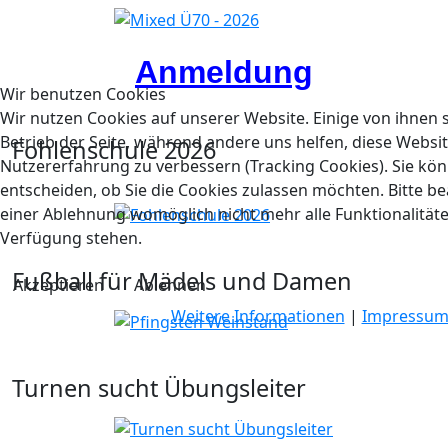
Anmeldung
Wir benutzen Cookies
Wir nutzen Cookies auf unserer Website. Einige von ihnen s
Betrieb der Seite, während andere uns helfen, diese Websi
Fohlenschule 2026
Nutzererfahrung zu verbessern (Tracking Cookies). Sie kön
entscheiden, ob Sie die Cookies zulassen möchten. Bitte be
einer Ablehnung womöglich nicht mehr alle Funktionalitäte
Verfügung stehen.
Fußball für Mädels und Damen
Akzeptieren
Ablehnen
Weitere Informationen
|
Impressu
Turnen sucht Übungsleiter